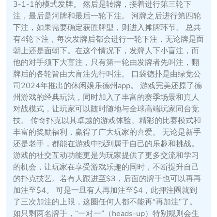
3-1-1的模式发牌。 然后是转牌，接着进行第三轮下
注，最后是河牌和最后一轮下注。 河牌之后进行第四轮
下注，如果需要确定获胜牌型，则进入摊牌环节。 总共
有4轮下注，每次发牌后都会进行一轮下注，无论牌是面
朝上还是面朝下。在这个情况下，发牌人下小盲注，而
他的对手须下大盲注，只有第一轮由发牌者先叫注，翻
牌后的各轮皆由大盲注先行叫注。 口袋德扑是由绿竞公
司2024年推出的休闲娱乐德州app。 游戏完美还原了德
州游戏的经典玩法，同时加入了丰富的赛季场景和真人
对战模式，让玩家可以随时随地与全球高端玩家同台竞
技。 传奇扑克以其卓越的游戏体验、精彩的比赛模式和
丰富的奖励福利，赢得了广大玩家的喜爱。 无论是新手
还是老手，都能在游戏中找到属于自己的乐趣和挑战。
游戏的社交互动功能更是为玩家提供了更多交流和学习
的机会，让玩家在享受游戏乐趣的同时，不断提升自己
的扑克技艺。若有人跟进至$3，后面的牌手也可以再再
加注至$4。 可是一旦有人再加注至$4，此押注圈就到
了三次加注的上限，这圈任何人都不能再“再加注”了。
如只剩两名牌手，“一对一”（heads-up）特别规则会生