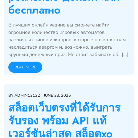
бесплатно
В лучших онлайн казино вы сможете найти
огромное количество игровых автоматов
различных типов и жанров, которые позволят вам
насладиться азартом и, возможно, выиграть
крупный денежный приз. Не стоит забывать об…[...]
READ MORE
BY
ADMIN12122
JUNE 23, 2025
สล็อตเว็บตรงที่ได้รับการ
รับรอง พร้อม API แท้
เวอร์ชันล่าสุด สล็อตxo