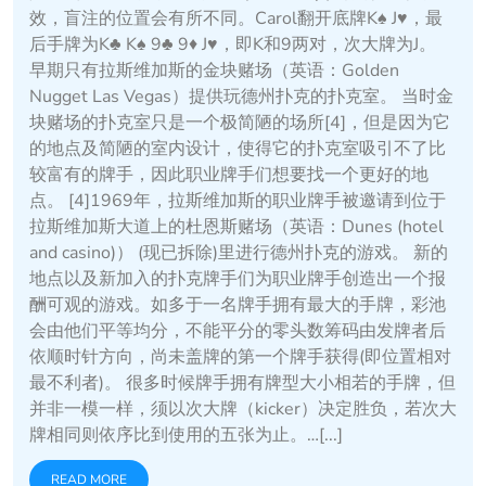
效，盲注的位置会有所不同。Carol翻开底牌K♠ J♥，最
后手牌为K♣ K♠ 9♣ 9♦ J♥，即K和9两对，次大牌为J。
早期只有拉斯维加斯的金块赌场（英语：Golden
Nugget Las Vegas）提供玩德州扑克的扑克室。 当时金
块赌场的扑克室只是一个极简陋的场所[4]，但是因为它
的地点及简陋的室内设计，使得它的扑克室吸引不了比
较富有的牌手，因此职业牌手们想要找一个更好的地
点。 [4]1969年，拉斯维加斯的职业牌手被邀请到位于
拉斯维加斯大道上的杜恩斯赌场（英语：Dunes (hotel
and casino)） (现已拆除)里进行德州扑克的游戏。 新的
地点以及新加入的扑克牌手们为职业牌手创造出一个报
酬可观的游戏。如多于一名牌手拥有最大的手牌，彩池
会由他们平等均分，不能平分的零头数筹码由发牌者后
依顺时针方向，尚未盖牌的第一个牌手获得(即位置相对
最不利者)。 很多时候牌手拥有牌型大小相若的手牌，但
并非一模一样，须以次大牌（kicker）决定胜负，若次大
牌相同则依序比到使用的五张为止。…[...]
READ MORE