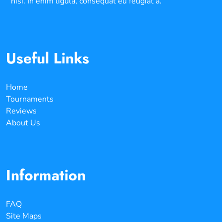
nisi. In enim ligula, consequat eu feugiat a.
Useful Links
Home
Tournaments
Reviews
About Us
Information
FAQ
Site Maps