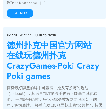
ที่มีกราฟิกสวยงาม…[...]
READ MORE
BY
ADMIN12122
JUNE 20, 2025
德州扑克中国官方网站
在线玩德州扑克
CrazyGames-Poki Crazy
Poki games
持有最好牌型的牌手可赢得主池及有参与的边池
（sidepot），其后再加注的牌手仍有可能赢走其他边
池。 一局牌开始时，每位玩家会被发到两张面朝下的
牌，称为底牌。 接着会发出5张面朝上的“公共牌”，按照