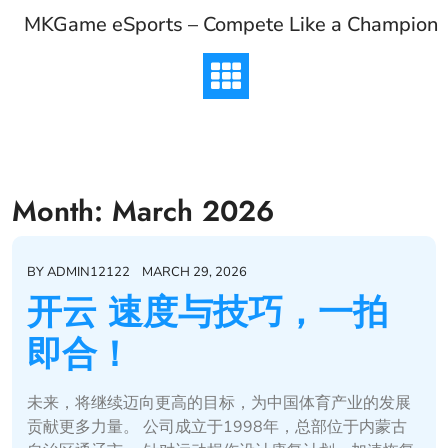
Skip
MKGame eSports – Compete Like a Champion
to
content
Month:
March 2026
BY
ADMIN12122
MARCH 29, 2026
开云 速度与技巧，一拍
即合！
未来，将继续迈向更高的目标，为中国体育产业的发展
贡献更多力量。 公司成立于1998年，总部位于内蒙古