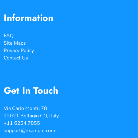
Information
FAQ
Site Maps
Privacy Policy
Contact Us
Get In Touch
Via Carlo Montù 78
22021 Bellagio CO, Italy
+11 6254 7855
support@example.com