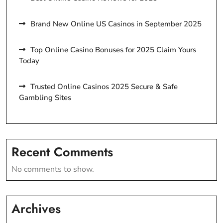
Brand New Online US Casinos in September 2025
Top Online Casino Bonuses for 2025 Claim Yours
Today
Trusted Online Casinos 2025 Secure & Safe
Gambling Sites
Recent Comments
No comments to show.
Archives