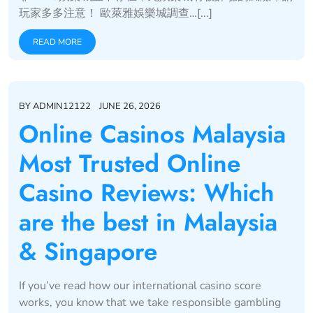
玩家多多注意！ 歐萊雅娛樂城調查…[...]
READ MORE
BY
ADMIN12122
JUNE 26, 2026
Online Casinos Malaysia
Most Trusted Online
Casino Reviews: Which
are the best in Malaysia
& Singapore
If you’ve read how our international casino score
works, you know that we take responsible gambling