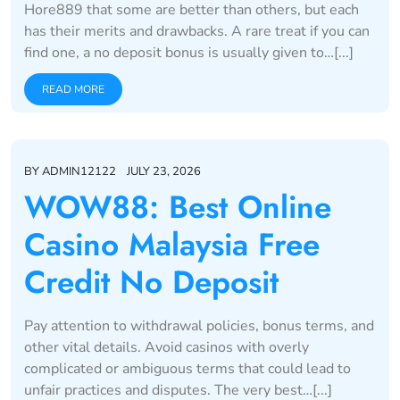
Hore889 that some are better than others, but each
has their merits and drawbacks. A rare treat if you can
find one, a no deposit bonus is usually given to…[...]
READ MORE
BY
ADMIN12122
JULY 23, 2026
WOW88: Best Online
Casino Malaysia Free
Credit No Deposit
Pay attention to withdrawal policies, bonus terms, and
other vital details. Avoid casinos with overly
complicated or ambiguous terms that could lead to
unfair practices and disputes. The very best…[...]