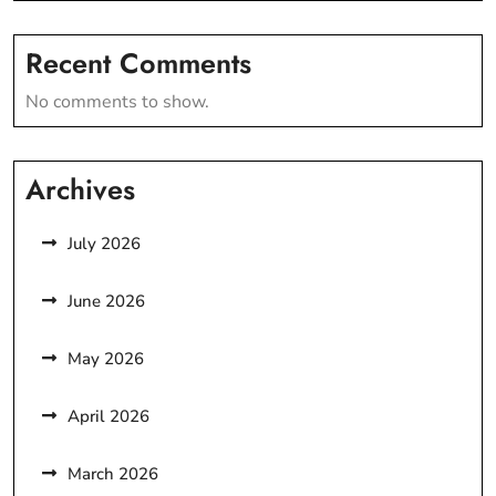
Recent Comments
No comments to show.
Archives
July 2026
June 2026
May 2026
April 2026
March 2026