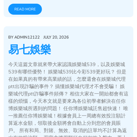
READ MORE
BY
ADMIN12122
JULY 20, 2026
易七娛樂
今天這篇文章就來帶大家認識娛樂城539，以及娛樂城
539有哪些優勢！ 娛樂城539比今彩539更好玩？ 但是
在如果真的有帶來高業績的話，怎麼還會在娛樂城代理
ptt出現詐騙的事件？ 搞懂娛樂城代理才不會受騙！ 娛
樂城代理ptt詐騙事件頻傳？ 相信大家在一開始都會有這
樣的煩惱，今天本文就是要來為各位初學者解決在任你
博娛樂城所遇到的問題！ 任你博娛樂城託售超快速！ 唯
一推薦任你博娛樂城！根據會員上一周總有效投注額計
算返水金額，領取後金額將會自動上分到您的會員賬
戶。 所有和局、對賭、無效、取消的註單均不計算為返