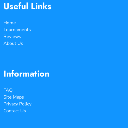
Useful Links
Home
Tournaments
Reviews
About Us
Information
FAQ
Site Maps
Privacy Policy
Contact Us