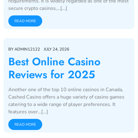
requirements. It is widely regarded as one of the most
secure crypto casinos,…[...]
READ MORE
BY
ADMIN12122
JULY 24, 2026
Best Online Casino
Reviews for 2025
Another one of the top 10 online casinos in Canada,
Cashed Casino offers a huge variety of casino games
catering to a wide range of player preferences. It
features over…[...]
READ MORE