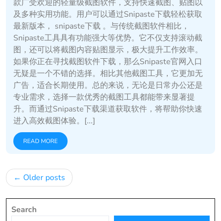
款广受欢迎的轻量级截图软件，支持快速截图、贴图以
及多种实用功能。用户可以通过Snipaste下载轻松获取
最新版本， snipaste下载 。与传统截图软件相比，
Snipaste工具具有功能强大等优势。它不仅支持滚动截
图，还可以将截图内容贴图显示，极大提升工作效率。
如果你正在寻找截图软件下载，那么Snipaste官网入口
无疑是一个不错的选择。相比其他截图工具，它更加无
广告，适合长期使用。总的来说，无论是日常办公还是
专业需求，选择一款优秀的截图工具都能带来显著提
升。而通过Snipaste下载渠道获取软件，将帮助你快速
进入高效截图体验。[...]
READ MORE
Posts
Older posts
navigation
Search